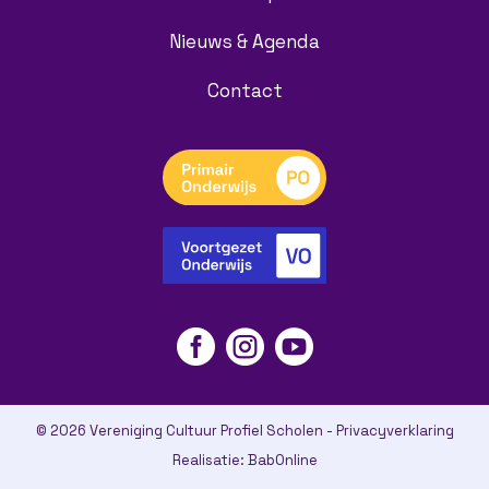
Nieuws & Agenda
Contact



© 2026 Vereniging Cultuur Profiel Scholen -
Privacyverklaring
Realisatie:
BabOnline