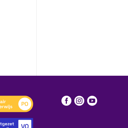


