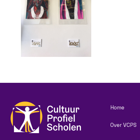
Home
Over VCPS