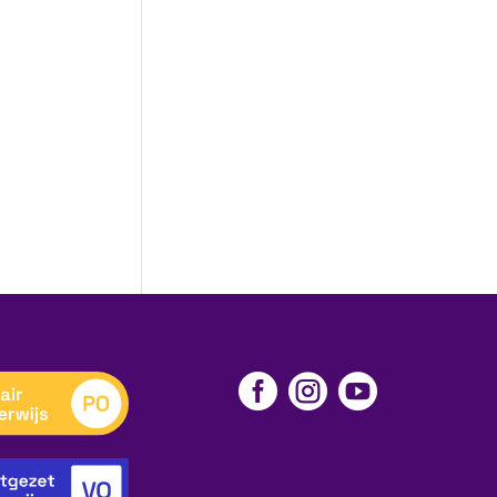


