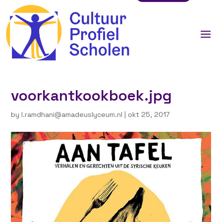
voorkantkookboek.jpg
by
l.ramdhani@amadeuslyceum.nl
|
okt 25, 2017