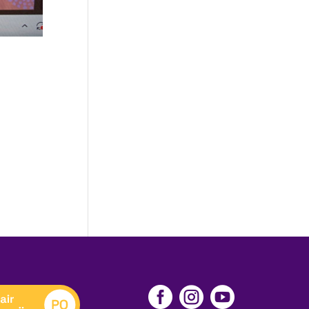


