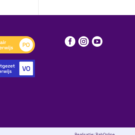



Realisatie:
BabOnline