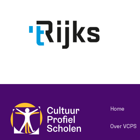
Home
Over VCPS