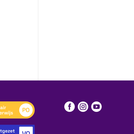


