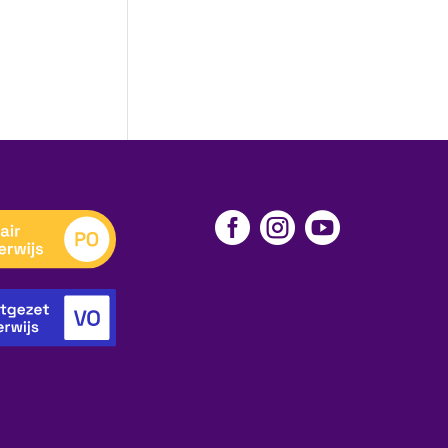


