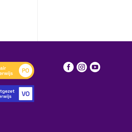


