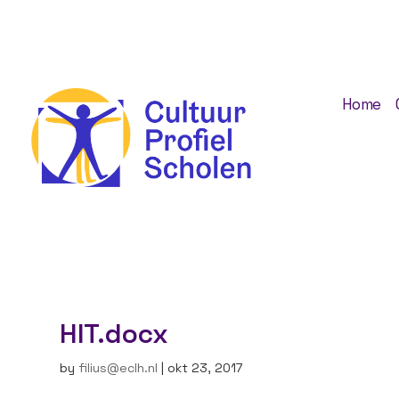
Home
HIT.docx
by
filius@eclh.nl
|
okt 23, 2017