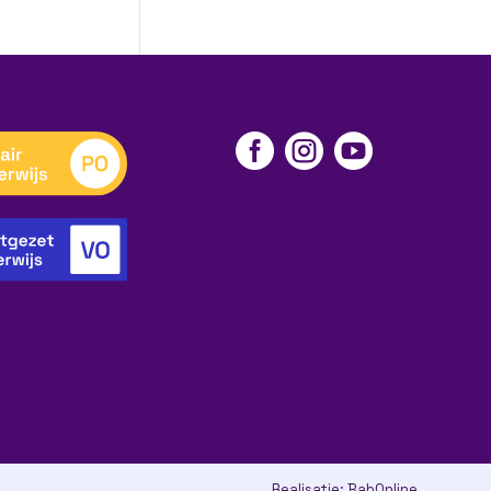



Realisatie:
BabOnline