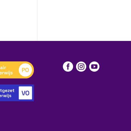


