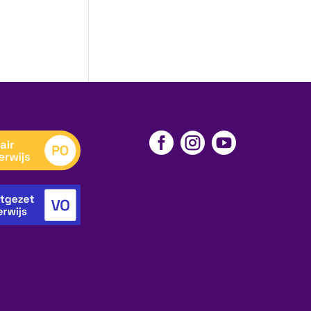


